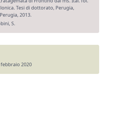
ratagemata di Frontino dal ms. Ital. fol.
llonica. Tesi di dottorato, Perugia,
 Perugia, 2013.
ini, S.
 febbraio 2020