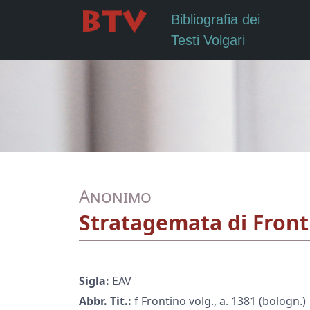
Bibliografia dei
Testi Volgari
Anonimo
Stratagemata di Fronti
Sigla:
EAV
Abbr. Tit.:
f Frontino volg., a. 1381 (bologn.)