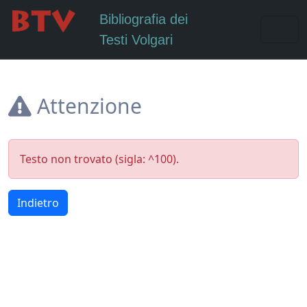
Bibliografia dei
Testi Volgari
Attenzione
Testo non trovato (sigla: ^100).
Indietro